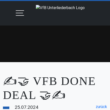
✍️🤝 VFB DONE
DEAL 🤝✍️
25.07.2024
zurück