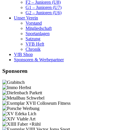
F2 – Junioren (U8)
G1 – Junioren (U7)
G2 – Junioren (U6)
Unser Verein
Vorstand
Mitgliedschaft
Sportanlagen
Satzung
VFB Heft
Chronik
VfB Shop
Sponsoren & Werbepartner
Sponsoren