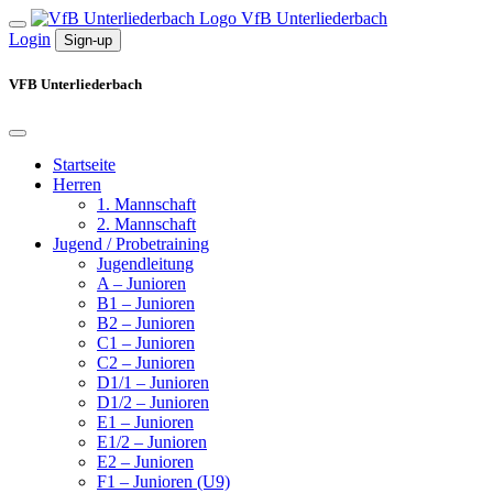
VfB Unterliederbach
Login
Sign-up
VFB Unterliederbach
Startseite
Herren
1. Mannschaft
2. Mannschaft
Jugend / Probetraining
Jugendleitung
A – Junioren
B1 – Junioren
B2 – Junioren
C1 – Junioren
C2 – Junioren
D1/1 – Junioren
D1/2 – Junioren
E1 – Junioren
E1/2 – Junioren
E2 – Junioren
F1 – Junioren (U9)